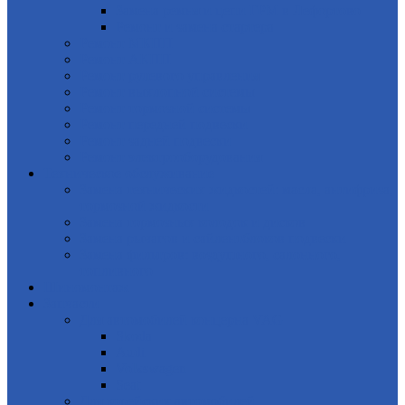
Замена ремня и цепи ГРМ в Лефортово
Ремонт и замена стартера
Ремонт МКПП
Ремонт АКПП
Ремонт рулевого управления
Ремонт выхлопной системы
Ремонт тормозной системы
Ремонт передней подвески
Ремонт задней подвески
Ремонт электрооборудования
Техническое обслуживание
Замена технических жидкостей: масла, антифриза,
тормозной жидкости
Замена тормозных колодок и дисков
Замена рычагов и сайлентблоков подвески
Замена фильтров: воздушного, салонного,
топливного
Шиномонтаж
Запчасти
Для автомобилей концерна VAG
Skoda
Audi
Volkswagen
Seat
Для корейских автомобилей