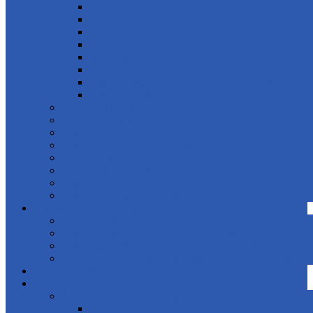
Skoda
Volkswagen
Audi
Kia
Hyundai
Seat
Замена ремня и цепи ГРМ в Лефортово
Ремонт и замена стартера
Ремонт МКПП
Ремонт АКПП
Ремонт рулевого управления
Ремонт выхлопной системы
Ремонт тормозной системы
Ремонт передней подвески
Ремонт задней подвески
Ремонт электрооборудования
Техническое обслуживание
Замена технических жидкостей: масла, антифриза, 
Замена тормозных колодок и дисков
Замена рычагов и сайлентблоков подвески
Замена фильтров: воздушного, салонного, топливно
Шиномонтаж
Запчасти
Для автомобилей концерна VAG
Skoda