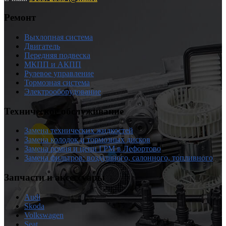
Ремонт
Выхлопная система
Двигатель
Передняя подвеска
МКПП и АКПП
Рулевое управление
Тормозная система
Электрооборудование
Техническое обслуживание
Замена технических жидкостей
Замена колодок и тормозных дисков
Замена ремня и цепи ГРМ в Лефортово
Замена фильтров: воздушного, салонного, топливного
Запчасти и аксессуары
Audi
Skoda
Volkswagen
Seat