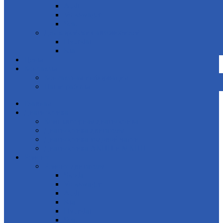
Audi
Volkswagen
Seat
Для корейских автомобилей
Hyundai
Kia
Цены
Контакты
Контактная информация
Наши работы
Главная
Диагностика
Компьютерная диагностика
Диагностика двигателя
Диагностика ходовой части
Диагностика АКПП и МКПП
Ремонт
Ремонт двигателя
Skoda
Volkswagen
Audi
Kia
Hyundai
Seat