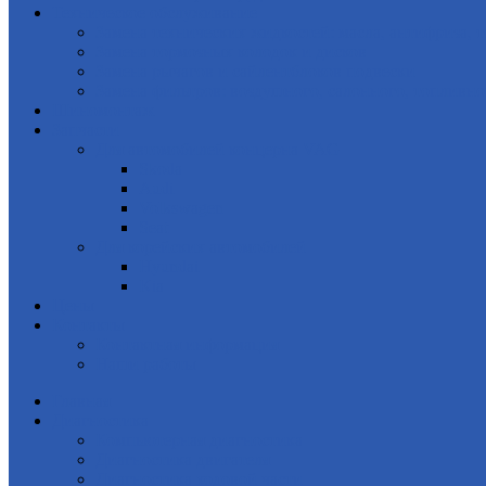
Техническое обслуживание
Замена технических жидкостей: масла, антифриза, 
Замена тормозных колодок и дисков
Замена рычагов и сайлентблоков подвески
Замена фильтров: воздушного, салонного, топливно
Шиномонтаж
Запчасти
Для автомобилей концерна VAG
Skoda
Audi
Volkswagen
Seat
Для корейских автомобилей
Hyundai
Kia
Цены
Контакты
Контактная информация
Наши работы
Главная
Диагностика
Компьютерная диагностика
Диагностика двигателя
Диагностика ходовой части