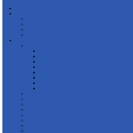
Главная
Диагностика
Компьютерная диагностика
Диагностика двигателя
Диагностика ходовой части
Диагностика АКПП и МКПП
Ремонт
Ремонт двигателя
Skoda
Volkswagen
Audi
Kia
Hyundai
Seat
Замена ремня и цепи ГРМ в Лефортово
Ремонт и замена стартера
Ремонт МКПП
Ремонт АКПП
Ремонт рулевого управления
Ремонт выхлопной системы
Ремонт тормозной системы
Ремонт передней подвески
Ремонт задней подвески
Ремонт электрооборудования