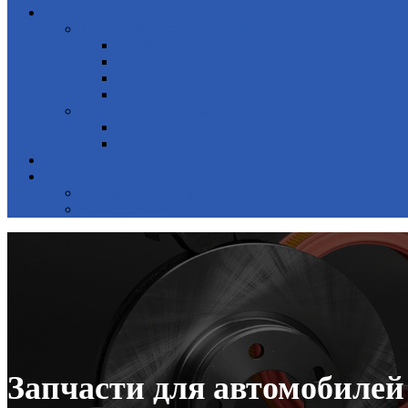
Запчасти
Для автомобилей концерна VAG
Skoda
Audi
Volkswagen
Seat
Для корейских автомобилей
Hyundai
Kia
Цены
Контакты
Контактная информация
Наши работы
Запчасти для автомобилей