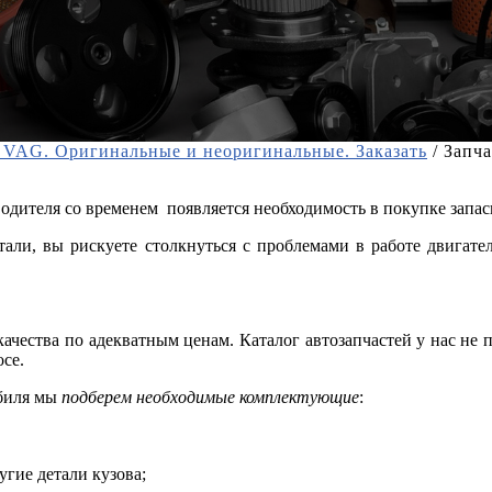
а VAG. Оригинальные и неоригинальные. Заказать
/
Запча
дителя со временем появляется необходимость в покупке запасн
ли, вы рискуете столкнуться с проблемами в работе двигател
качества по адекватным ценам. Каталог автозапчастей у нас не 
се.
обиля мы
подберем необходимые комплектующие
:
гие детали кузова;