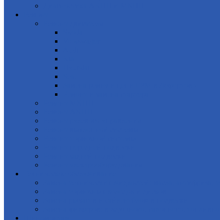
Диагностика АКПП и МКПП
Ремонт
Ремонт двигателя
Skoda
Volkswagen
Audi
Kia
Hyundai
Seat
Замена ремня и цепи ГРМ в Лефортово
Ремонт и замена стартера
Ремонт МКПП
Ремонт АКПП
Ремонт рулевого управления
Ремонт выхлопной системы
Ремонт тормозной системы
Ремонт передней подвески
Ремонт задней подвески
Ремонт электрооборудования
Техническое обслуживание
Замена технических жидкостей: масла, антифриза, 
Замена тормозных колодок и дисков
Замена рычагов и сайлентблоков подвески
Замена фильтров: воздушного, салонного, топливно
Шиномонтаж