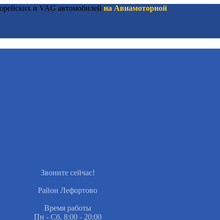
 корейских и VAG автомобилей
на Авиамоторной
Звоните сейчас!
+7 (901) 596-15-53
Район Лефортово
Пр-д завода Серп и Молот, д. 5
Время работы
Пн - Сб, 8:00 - 20:00