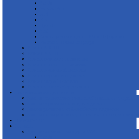
Skoda
Volkswagen
Audi
Kia
Hyundai
Seat
Замена ремня и цепи ГРМ в Лефортово
Ремонт и замена стартера
Ремонт МКПП
Ремонт АКПП
Ремонт рулевого управления
Ремонт выхлопной системы
Ремонт тормозной системы
Ремонт передней подвески
Ремонт задней подвески
Ремонт электрооборудования
Техническое обслуживание
Замена технических жидкостей: масла, антифриза, 
Замена тормозных колодок и дисков
Замена рычагов и сайлентблоков подвески
Замена фильтров: воздушного, салонного, топливно
Шиномонтаж
Запчасти
Для автомобилей концерна VAG
Skoda