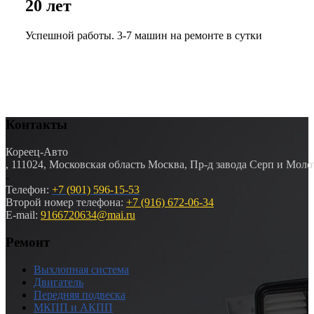
20 лет
Успешной работы. 3-7 машин на ремонте в сутки
Контакты
Кореец-Авто
,
111024
,
Московская область
Москва
,
Пр-д завода Серп и Молот
-
Телефон:
+7 (901) 596-15-53
Второй номер телефона:
+7 (916) 672-06-34
E-mail:
9166720634@mai.ru
Ремонт
Выхлопная система
Двигатель
Передняя подвеска
МКПП и АКПП