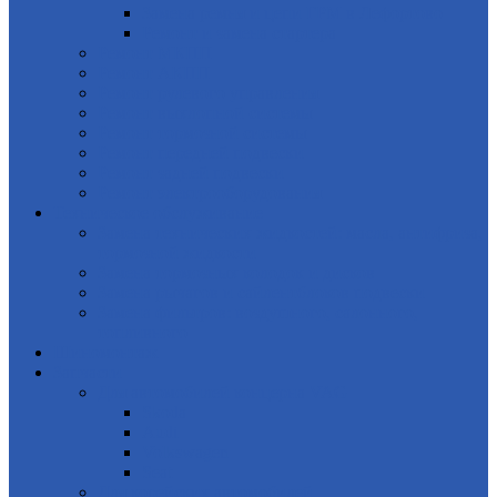
Замена ремня и цепи ГРМ в Лефортово
Ремонт и замена стартера
Ремонт МКПП
Ремонт АКПП
Ремонт рулевого управления
Ремонт выхлопной системы
Ремонт тормозной системы
Ремонт передней подвески
Ремонт задней подвески
Ремонт электрооборудования
Техническое обслуживание
Замена технических жидкостей: масла, антифриза,
тормозной жидкости
Замена тормозных колодок и дисков
Замена рычагов и сайлентблоков подвески
Замена фильтров: воздушного, салонного,
топливного
Шиномонтаж
Запчасти
Для автомобилей концерна VAG
Skoda
Audi
Volkswagen
Seat
Для корейских автомобилей