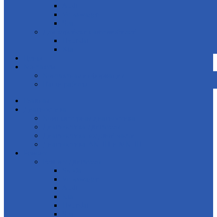
Audi
Volkswagen
Seat
Для корейских автомобилей
Hyundai
Kia
Цены
Контакты
Контактная информация
Наши работы
Главная
Диагностика
Компьютерная диагностика
Диагностика двигателя
Диагностика ходовой части
Диагностика АКПП и МКПП
Ремонт
Ремонт двигателя
Skoda
Volkswagen
Audi
Kia
Hyundai
Seat