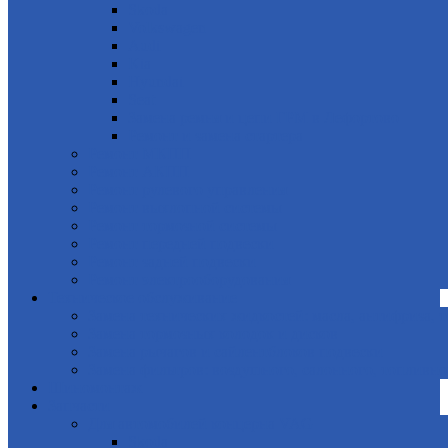
Skoda
Volkswagen
Audi
Kia
Hyundai
Seat
Замена ремня и цепи ГРМ в Лефортово
Ремонт и замена стартера
Ремонт МКПП
Ремонт АКПП
Ремонт рулевого управления
Ремонт выхлопной системы
Ремонт тормозной системы
Ремонт передней подвески
Ремонт задней подвески
Ремонт электрооборудования
Техническое обслуживание
Замена технических жидкостей: масла, антифриза, 
Замена тормозных колодок и дисков
Замена рычагов и сайлентблоков подвески
Замена фильтров: воздушного, салонного, топливно
Шиномонтаж
Запчасти
Для автомобилей концерна VAG
Skoda