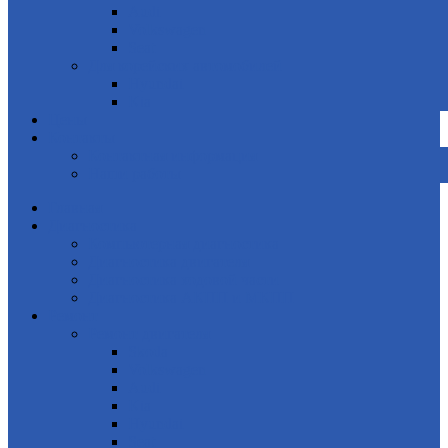
Audi
Volkswagen
Seat
Для корейских автомобилей
Hyundai
Kia
Цены
Контакты
Контактная информация
Наши работы
Главная
Диагностика
Компьютерная диагностика
Диагностика двигателя
Диагностика ходовой части
Диагностика АКПП и МКПП
Ремонт
Ремонт двигателя
Skoda
Volkswagen
Audi
Kia
Hyundai
Seat