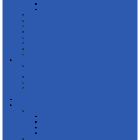
Замена ремня и цепи ГРМ в Лефортово
Ремонт и замена стартера
Ремонт МКПП
Ремонт АКПП
Ремонт рулевого управления
Ремонт выхлопной системы
Ремонт тормозной системы
Ремонт передней подвески
Ремонт задней подвески
Ремонт электрооборудования
Техническое обслуживание
Замена технических жидкостей: масла, антифриза,
тормозной жидкости
Замена тормозных колодок и дисков
Замена рычагов и сайлентблоков подвески
Замена фильтров: воздушного, салонного,
топливного
Шиномонтаж
Запчасти
Для автомобилей концерна VAG
Skoda
Audi
Volkswagen
Seat
Для корейских автомобилей