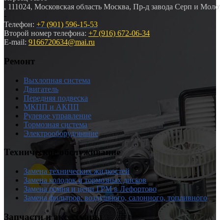
,
111024
,
Московская область
Москва
,
Пр-д завода Серп и Молот
-
Телефон:
+7 (901) 596-15-53
Второй номер телефона:
+7 (916) 672-06-34
E-mail:
9166720634@mai.ru
Ремонт
Выхлопная система
Двигатель
Передняя подвеска
МКПП и АКПП
Рулевое управление
Тормозная система
Электрооборудование
Техническое обслуживание
Замена технических жидкостей
Замена колодок и тормозных дисков
Замена ремня и цепи ГРМ в Лефортово
Замена фильтров: воздушного, салонного, топливного
Запчасти и аксессуары