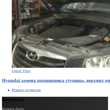
Quick View
Hyundai замена подшипника ступицы, верхних оп
Ремонт подвески
Контакты
Кореец-Авто